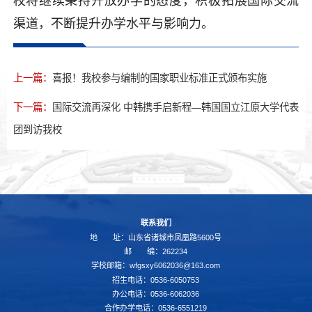
校将继续秉持开放办学的态度，积极拓展国际交流
渠道，不断提升办学水平与影响力。
上一篇：
喜报！我校参与编制的国家职业标准正式颁布实施
下一篇：
国际交流再深化 中韩携手启新程—韩国国立江原大学代表
团到访我校
联系我们
地 址：山东省诸城市凤凰路5600号
邮 编：262234
学校邮箱：wfgsxy6062036@163.com
招生电话：0536-6050753
办公电话：0536-6062036
合作办学电话：0536-6551219