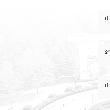
山
潍
山