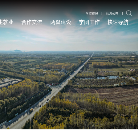
|
|
学院校报
信息公开
生就业
合作交流
两翼建设
学团工作
快速导航