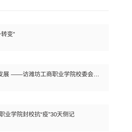
转变”
潍坊日报：学习贯彻新职教法 推动职业院校高质量发展 ——访潍坊工商职业学院校委会主任张绍秋
业学院封校抗“疫”30天侧记