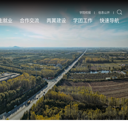
|
|
学院校报
信息公开
生就业
合作交流
两翼建设
学团工作
快速导航